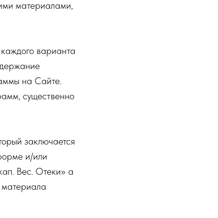
ими материалами,
 каждого варианта
одержание
аммы на Сайте.
рамм, существенно
торый заключается
форме и/или
ап. Вес. Отеки» а
о материала