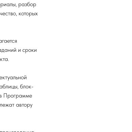
ериалы, разбор
чество, которых
агается
аданий и сроки
кта.
ектуальной
таблицы, блок-
 в Программе
длежат автору