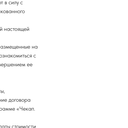
 в силу с
икованного
ий настоящей
размещенные на
 ознакомиться с
вершением ее
ы,
ние договора
грамме «Чекап.
латы стоимости