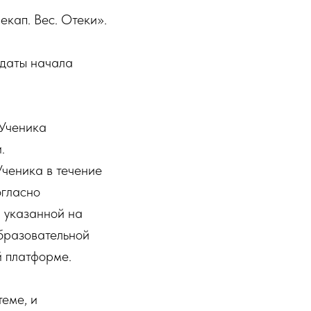
кап. Вес. Отеки».
 даты начала
 Ученика
.
Ученика в течение
огласно
, указанной на
бразовательной
й платформе.
еме, и