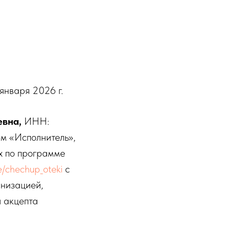
2026 г.
евна,
ИНН:
 «Исполнитель»,
х по программе
ne/chechup_oteki
с
низацией,
 акцепта