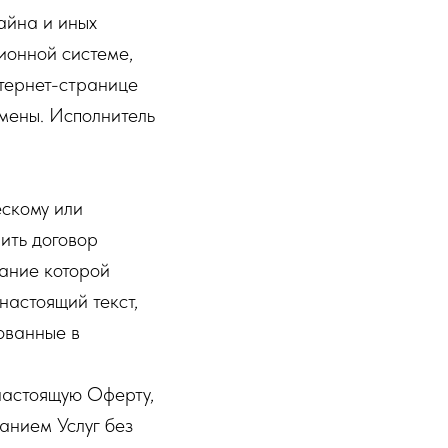
айна и иных
ионной системе,
тернет-странице
омены. Исполнитель
скому или
ить договор
жание которой
настоящий текст,
ованные в
настоящую Оферту,
анием Услуг без