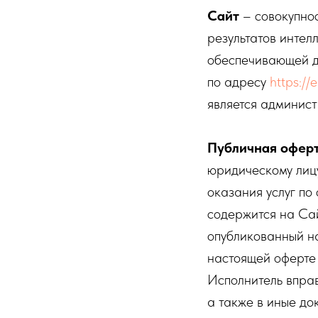
Сайт
– совокупнос
результатов интел
обеспечивающей д
по адресу
https://
является админист
Публичная офер
юридическому лиц
оказания услуг по
содержится на Сай
опубликованный на
настоящей оферте
Исполнитель вправ
а также в иные до