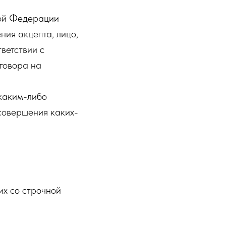
кой Федерации
ния акцепта, лицо,
ветствии с
говора на
 каким-либо
 совершения каких-
их со строчной