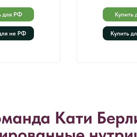
ь для РФ
Купить 
для не РФ
Купить д
манда Кати Берл
ированные нутри