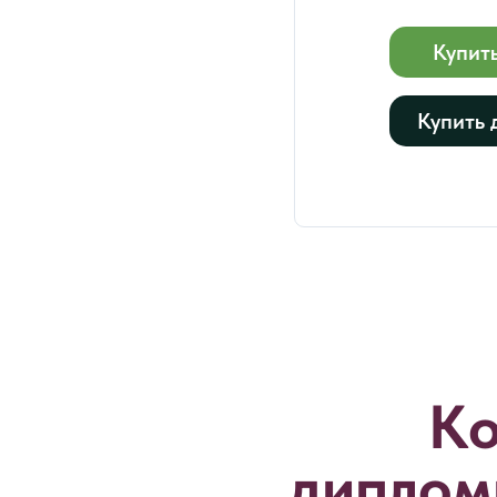
Купит
Купить 
Ко
диплом