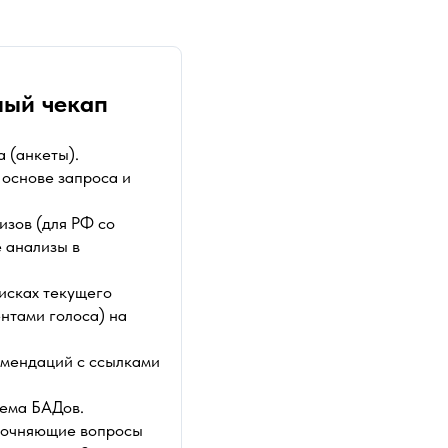
ый чекап
 (анкеты).
основе запроса и
зов (для РФ со
 анализы в
исках текущего
ентами голоса) на
мендаций с ссылками
иема БАДов.
точняющие вопросы