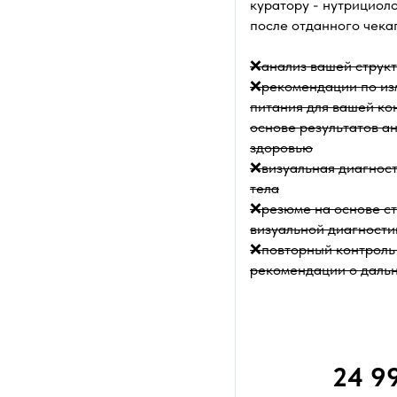
куратору - нутрициоло
после отданного чека
❌анализ вашей струк
❌рекомендации по из
питания для вашей ко
основе результатов ан
здоровью
❌визуальная диагност
тела
❌резюме на основе ст
визуальной диагности
❌повторный контроль 
рекомендации о даль
24 99