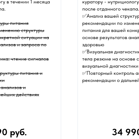
гу в течении 1 месяца
куратору - нутрициологу
па.
после отданного чекапа
✅Анализ вашей структу
туры питания
рекомендации по измен
менению структуры
питания для вашей конк
нкретной ситуации на
основе результатов анал
ализов и запроса по
здоровью
✅Визуальная диагностик
ика: чтение сигналов
тела резюме на основе 
визуальной диагностики
руктуры питания и
✅Повторный контроль а
ки
рекомендации о дальне
анализов и
нейших действиях
0 руб.
34 990