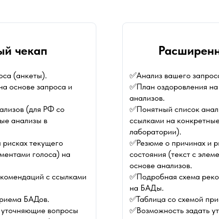
й чекап
Расширенн
са (анкеты).
✅Анализ вашего запроса
а основе запроса и
✅План оздоровления на 
анализов.
лизов (для РФ со
✅Понятный список анали
ые анализы в
ссылками на конкретные
лаборатории).
 рисках текущего
✅Резюме о причинах и р
ементами голоса) на
состояния (текст с элем
основе анализов.
комендаций с ссылками
✅Подробная схема реко
на БАДы.
приема БАДов.
✅Таблица со схемой пр
 уточняющие вопросы
✅Возможность задать у