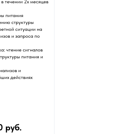
 в течении 2х месяцев
.
ры питания
ению структуры
ретной ситуации на
изов и запроса по
а: чтение сигналов
структуры питания и
нализов и
йших действиях
 руб.