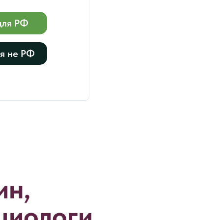
для РФ
ля не РФ
ин,
циологи